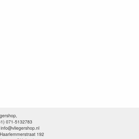
egershop,
+31) 071-5132783
 info@vliegershop.nl
 Haarlemmerstraat 192