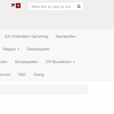
0
Zoeken
DJI Onderdelen Opruiming
Kaartspellen
Vliegers
Dobbelspellen
zles
Schaakspellen
DIY Bouwdozen
bonnen
D&D
Overig