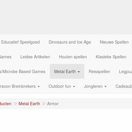
Educatief Speelgoed
Dinosaurs and Ice Age
Nieuwe Spellen
 Games
Leidse Artikelen
Houten spellen
Klasieke Spellen
us/Microbe Based Games
Metal Earth
Reisspellen
Legpuz
rsoon Breinbrekers
Outdoor fun
Jongleren
Cadeau
ducten
Metal Earth
Armor