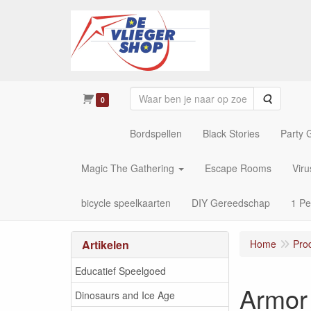
Zoeken
0
Bordspellen
Black Stories
Party
Magic The Gathering
Escape Rooms
Vir
bicycle speelkaarten
DIY Gereedschap
1 Pe
Artikelen
Home
Pro
Educatief Speelgoed
Armor
Dinosaurs and Ice Age