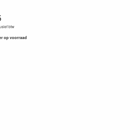
5
lusief btw
48
er op voorraad