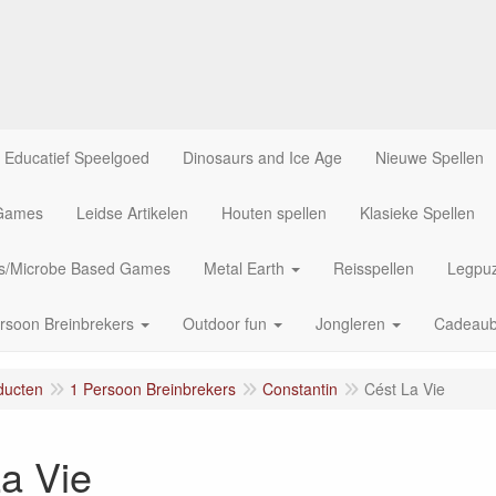
Educatief Speelgoed
Dinosaurs and Ice Age
Nieuwe Spellen
 Games
Leidse Artikelen
Houten spellen
Klasieke Spellen
us/Microbe Based Games
Metal Earth
Reisspellen
Legpuz
rsoon Breinbrekers
Outdoor fun
Jongleren
Cadeau
ducten
1 Persoon Breinbrekers
Constantin
Cést La Vie
a Vie