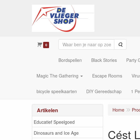
Zoeken
0
Bordspellen
Black Stories
Party
Magic The Gathering
Escape Rooms
Vir
bicycle speelkaarten
DIY Gereedschap
1 Pe
Artikelen
Home
Pro
Educatief Speelgoed
Cést L
Dinosaurs and Ice Age