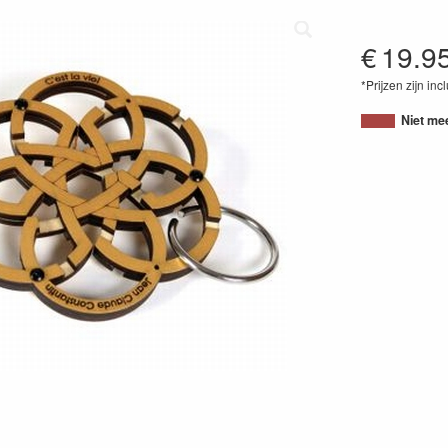
€
19.9
*Prijzen zijn inc
87172788509
Niet me