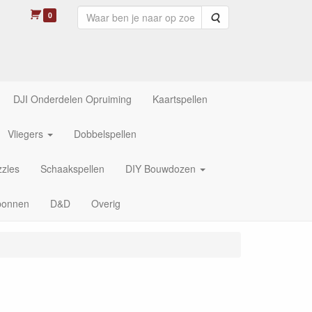
0
Zoeken
DJI Onderdelen Opruiming
Kaartspellen
Vliegers
Dobbelspellen
zles
Schaakspellen
DIY Bouwdozen
bonnen
D&D
Overig