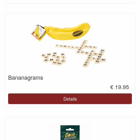
Bananagrams
€ 19.95
Details