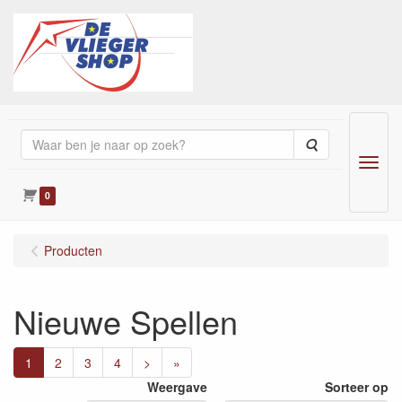
Zoeken
Menu
0
Producten
Nieuwe Spellen
1
2
3
4
>
»
Weergave
Sorteer op