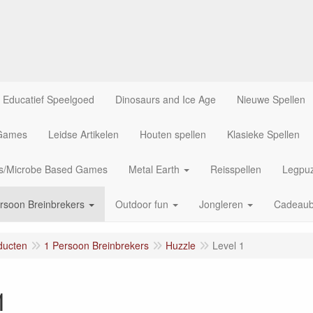
Educatief Speelgoed
Dinosaurs and Ice Age
Nieuwe Spellen
 Games
Leidse Artikelen
Houten spellen
Klasieke Spellen
us/Microbe Based Games
Metal Earth
Reisspellen
Legpuz
rsoon Breinbrekers
Outdoor fun
Jongleren
Cadeau
ducten
1 Persoon Breinbrekers
Huzzle
Level 1
1