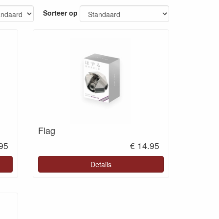
Sorteer op
Flag
.95
€ 14.95
Details