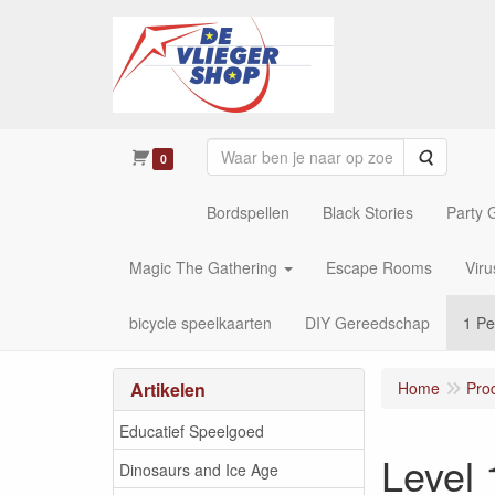
Zoeken
0
Bordspellen
Black Stories
Party
Magic The Gathering
Escape Rooms
Vir
bicycle speelkaarten
DIY Gereedschap
1 Pe
Artikelen
Home
Pro
Educatief Speelgoed
Level 
Dinosaurs and Ice Age