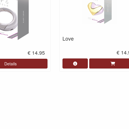
Love
€ 14
€ 14.95
Details