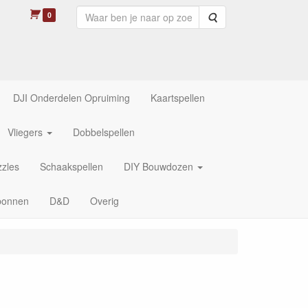
0
Zoeken
DJI Onderdelen Opruiming
Kaartspellen
Vliegers
Dobbelspellen
zles
Schaakspellen
DIY Bouwdozen
bonnen
D&D
Overig