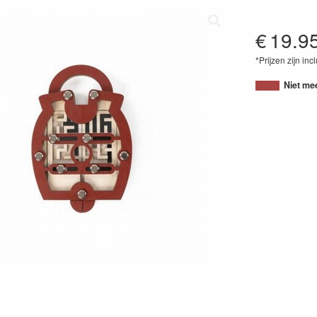
€
19.9
*Prijzen zijn inc
87172788516
Niet me