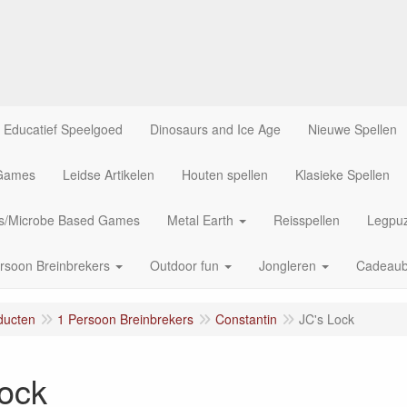
Educatief Speelgoed
Dinosaurs and Ice Age
Nieuwe Spellen
 Games
Leidse Artikelen
Houten spellen
Klasieke Spellen
us/Microbe Based Games
Metal Earth
Reisspellen
Legpuz
rsoon Breinbrekers
Outdoor fun
Jongleren
Cadeau
ducten
1 Persoon Breinbrekers
Constantin
JC's Lock
Lock