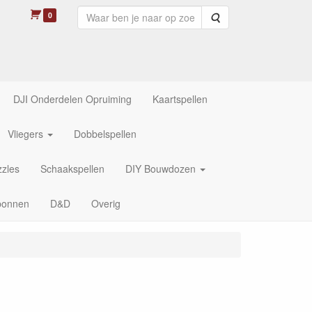
0
Zoeken
DJI Onderdelen Opruiming
Kaartspellen
Vliegers
Dobbelspellen
zles
Schaakspellen
DIY Bouwdozen
bonnen
D&D
Overig