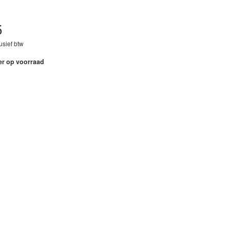
5
lusief btw
55
er op voorraad