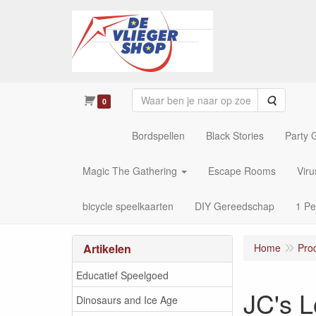
Zoeken
0
Bordspellen
Black Stories
Party
Magic The Gathering
Escape Rooms
Vir
bicycle speelkaarten
DIY Gereedschap
1 Pe
Artikelen
Home
Pro
Educatief Speelgoed
JC's 
Dinosaurs and Ice Age