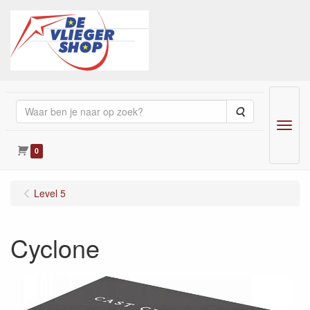
Zoeken
Menu
0
Level 5
Cyclone