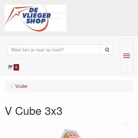
Zoeken
Menu
0
Vcube
V Cube 3x3