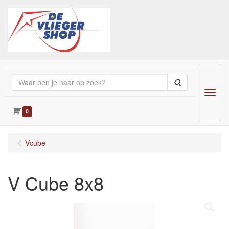
Zoeken
Menu
0
Vcube
V Cube 8x8