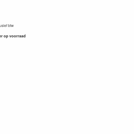
lusief btw
2
er op voorraad