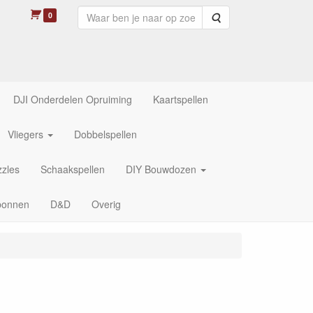
0
Zoeken
DJI Onderdelen Opruiming
Kaartspellen
Vliegers
Dobbelspellen
zles
Schaakspellen
DIY Bouwdozen
bonnen
D&D
Overig