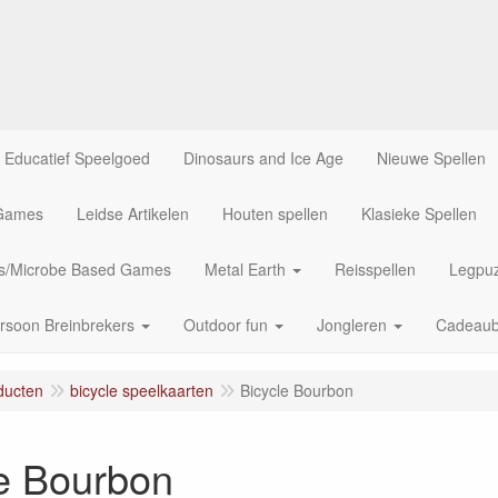
Educatief Speelgoed
Dinosaurs and Ice Age
Nieuwe Spellen
 Games
Leidse Artikelen
Houten spellen
Klasieke Spellen
us/Microbe Based Games
Metal Earth
Reisspellen
Legpuz
rsoon Breinbrekers
Outdoor fun
Jongleren
Cadeau
ducten
bicycle speelkaarten
Bicycle Bourbon
le Bourbon