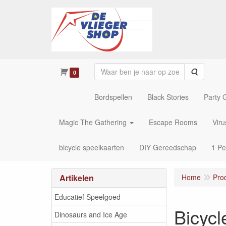
Zoeken
0
Bordspellen
Black Stories
Party
Magic The Gathering
Escape Rooms
Vir
bicycle speelkaarten
DIY Gereedschap
1 Pe
Artikelen
Home
Pro
Educatief Speelgoed
Bicyc
Dinosaurs and Ice Age