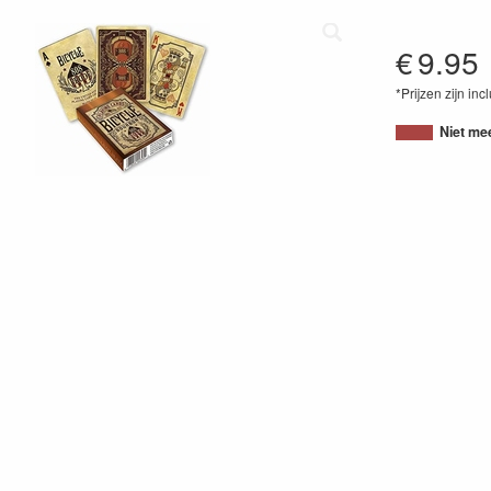
€
9.95
*Prijzen zijn inc
07385402395
Niet me