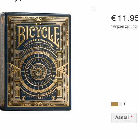
€
11.9
*Prijzen zijn inc
07385409466
1
Aantal