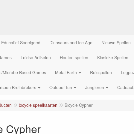
Educatief Speelgoed
Dinosaurs and Ice Age
Nieuwe Spellen
 Games
Leidse Artikelen
Houten spellen
Klasieke Spellen
us/Microbe Based Games
Metal Earth
Reisspellen
Legpuz
rsoon Breinbrekers
Outdoor fun
Jongleren
Cadeau
ducten
bicycle speelkaarten
Bicycle Cypher
e Cypher