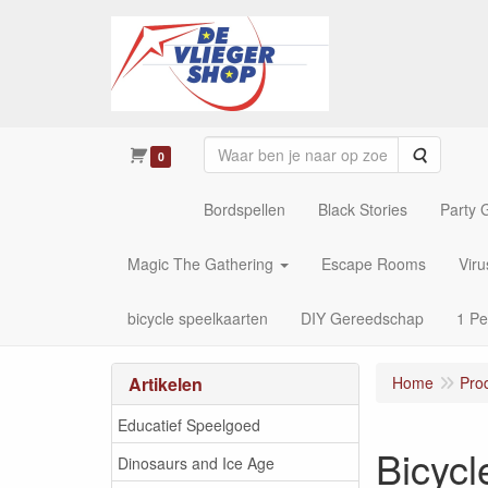
Zoeken
0
Bordspellen
Black Stories
Party
Magic The Gathering
Escape Rooms
Vir
bicycle speelkaarten
DIY Gereedschap
1 Pe
Artikelen
Home
Pro
Educatief Speelgoed
Bicycl
Dinosaurs and Ice Age