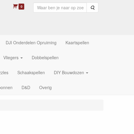
0
Zoeken
DJI Onderdelen Opruiming
Kaartspellen
Vliegers
Dobbelspellen
zles
Schaakspellen
DIY Bouwdozen
bonnen
D&D
Overig