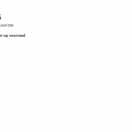
5
lusief btw
8
er op voorraad