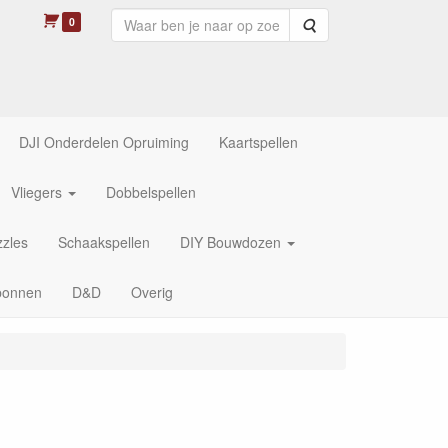
0
Zoeken
DJI Onderdelen Opruiming
Kaartspellen
Vliegers
Dobbelspellen
zles
Schaakspellen
DIY Bouwdozen
bonnen
D&D
Overig