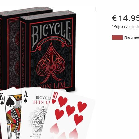
€
14.9
*Prijzen zijn inc
07385409422
Niet me