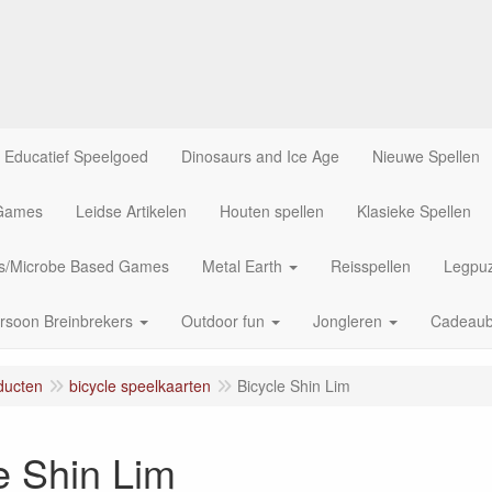
Educatief Speelgoed
Dinosaurs and Ice Age
Nieuwe Spellen
 Games
Leidse Artikelen
Houten spellen
Klasieke Spellen
us/Microbe Based Games
Metal Earth
Reisspellen
Legpuz
rsoon Breinbrekers
Outdoor fun
Jongleren
Cadeau
ducten
bicycle speelkaarten
Bicycle Shin Lim
e Shin Lim