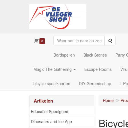
Zoeken
0
Bordspellen
Black Stories
Party
Magic The Gathering
Escape Rooms
Vir
bicycle speelkaarten
DIY Gereedschap
1 Pe
Artikelen
Home
Pro
Educatief Speelgoed
Bicycl
Dinosaurs and Ice Age