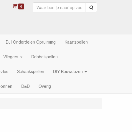
0
Zoeken
DJI Onderdelen Opruiming
Kaartspellen
Vliegers
Dobbelspellen
zles
Schaakspellen
DIY Bouwdozen
bonnen
D&D
Overig