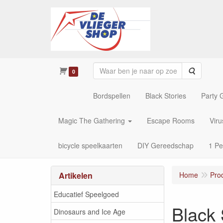
Zoeken
0
Bordspellen
Black Stories
Party
Magic The Gathering
Escape Rooms
Vir
bicycle speelkaarten
DIY Gereedschap
1 Pe
Artikelen
Home
Pro
Educatief Speelgoed
Black 
Dinosaurs and Ice Age