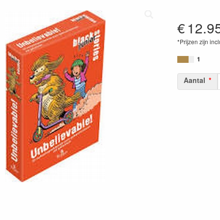
€
12.9
*Prijzen zijn inc
87206154820
1
Aantal