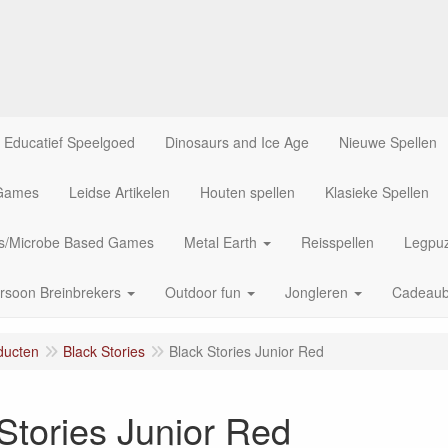
Educatief Speelgoed
Dinosaurs and Ice Age
Nieuwe Spellen
 Games
Leidse Artikelen
Houten spellen
Klasieke Spellen
us/Microbe Based Games
Metal Earth
Reisspellen
Legpuz
rsoon Breinbrekers
Outdoor fun
Jongleren
Cadeau
ducten
Black Stories
Black Stories Junior Red
Stories Junior Red