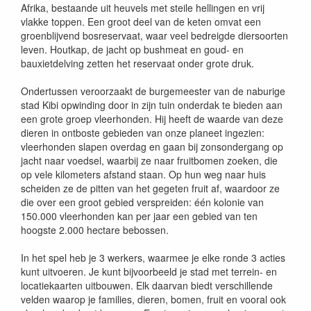
Afrika, bestaande uit heuvels met steile hellingen en vrij
vlakke toppen. Een groot deel van de keten omvat een
groenblijvend bosreservaat, waar veel bedreigde diersoorten
leven. Houtkap, de jacht op bushmeat en goud- en
bauxietdelving zetten het reservaat onder grote druk.
Ondertussen veroorzaakt de burgemeester van de naburige
stad Kibi opwinding door in zijn tuin onderdak te bieden aan
een grote groep vleerhonden. Hij heeft de waarde van deze
dieren in ontboste gebieden van onze planeet ingezien:
vleerhonden slapen overdag en gaan bij zonsondergang op
jacht naar voedsel, waarbij ze naar fruitbomen zoeken, die
op vele kilometers afstand staan. Op hun weg naar huis
scheiden ze de pitten van het gegeten fruit af, waardoor ze
die over een groot gebied verspreiden: één kolonie van
150.000 vleerhonden kan per jaar een gebied van ten
hoogste 2.000 hectare bebossen.
In het spel heb je 3 werkers, waarmee je elke ronde 3 acties
kunt uitvoeren. Je kunt bijvoorbeeld je stad met terrein- en
locatiekaarten uitbouwen. Elk daarvan biedt verschillende
velden waarop je families, dieren, bomen, fruit en vooral ook