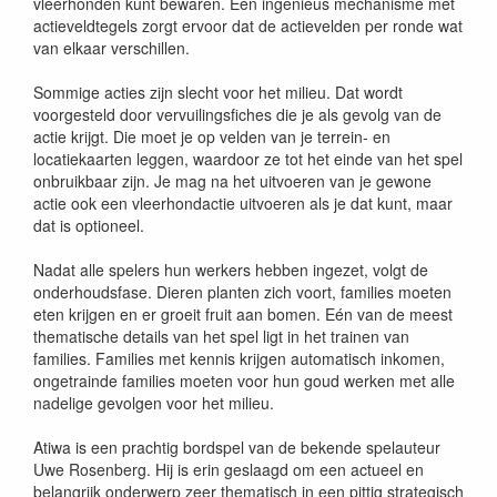
vleerhonden kunt bewaren. Een ingenieus mechanisme met
actieveldtegels zorgt ervoor dat de actievelden per ronde wat
van elkaar verschillen.
Sommige acties zijn slecht voor het milieu. Dat wordt
voorgesteld door vervuilingsfiches die je als gevolg van de
actie krijgt. Die moet je op velden van je terrein- en
locatiekaarten leggen, waardoor ze tot het einde van het spel
onbruikbaar zijn. Je mag na het uitvoeren van je gewone
actie ook een vleerhondactie uitvoeren als je dat kunt, maar
dat is optioneel.
Nadat alle spelers hun werkers hebben ingezet, volgt de
onderhoudsfase. Dieren planten zich voort, families moeten
eten krijgen en er groeit fruit aan bomen. Eén van de meest
thematische details van het spel ligt in het trainen van
families. Families met kennis krijgen automatisch inkomen,
ongetrainde families moeten voor hun goud werken met alle
nadelige gevolgen voor het milieu.
Atiwa is een prachtig bordspel van de bekende spelauteur
Uwe Rosenberg. Hij is erin geslaagd om een actueel en
belangrijk onderwerp zeer thematisch in een pittig strategisch