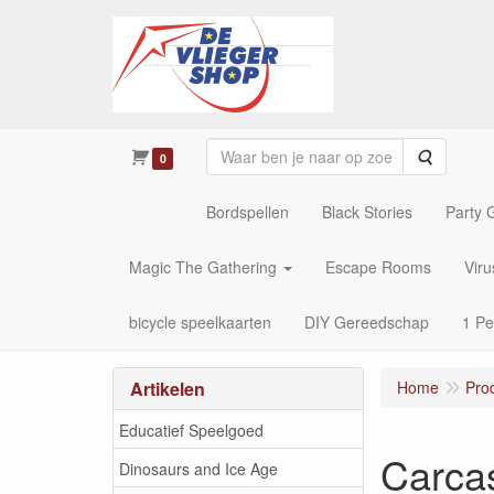
Zoeken
0
Bordspellen
Black Stories
Party
Magic The Gathering
Escape Rooms
Vir
bicycle speelkaarten
DIY Gereedschap
1 Pe
Artikelen
Home
Pro
Educatief Speelgoed
Carca
Dinosaurs and Ice Age