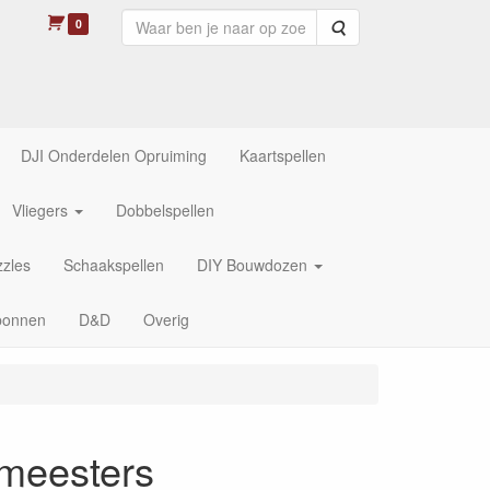
0
Zoeken
DJI Onderdelen Opruiming
Kaartspellen
Vliegers
Dobbelspellen
zles
Schaakspellen
DIY Bouwdozen
bonnen
D&D
Overig
meesters