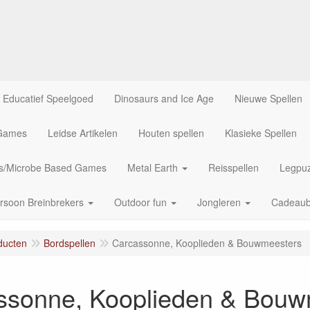
Educatief Speelgoed
Dinosaurs and Ice Age
Nieuwe Spellen
 Games
Leidse Artikelen
Houten spellen
Klasieke Spellen
us/Microbe Based Games
Metal Earth
Reisspellen
Legpuz
rsoon Breinbrekers
Outdoor fun
Jongleren
Cadeau
ducten
Bordspellen
Carcassonne, Kooplieden & Bouwmeesters
ssonne, Kooplieden & Bouw