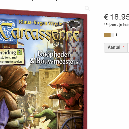
€
18.9
*Prijzen zijn inc
87192144217
1
Aantal