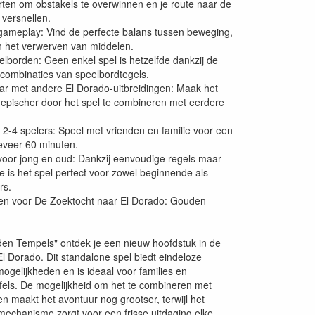
rten om obstakels te overwinnen en je route naar de
 versnellen.
gameplay: Vind de perfecte balans tussen beweging,
n het verwerven van middelen.
elborden: Geen enkel spel is hetzelfde dankzij de
 combinaties van speelbordtegels.
r met andere El Dorado-uitbreidingen: Maak het
epischer door het spel te combineren met eerdere
 2-4 spelers: Speel met vrienden en familie voor een
eveer 60 minuten.
voor jong en oud: Dankzij eenvoudige regels maar
ie is het spel perfect voor zowel beginnende als
rs.
n voor De Zoektocht naar El Dorado: Gouden
en Tempels" ontdek je een nieuw hoofdstuk in de
l Dorado. Dit standalone spel biedt eindeloze
mogelijkheden en is ideaal voor families en
fels. De mogelijkheid om het te combineren met
en maakt het avontuur nog grootser, terwijl het
mechanisme zorgt voor een frisse uitdaging elke