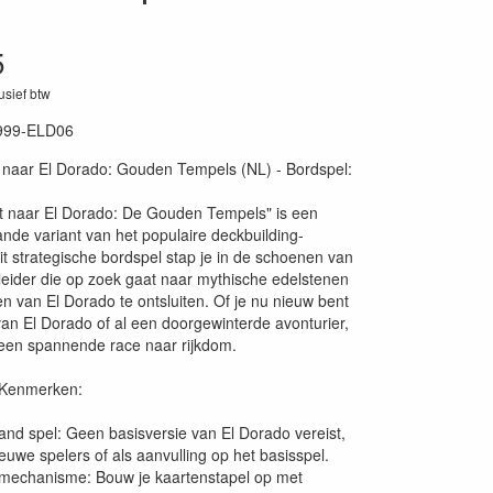
5
lusief btw
999-ELD06
14
 naar El Dorado: Gouden Tempels (NL) - Bordspel:
t naar El Dorado: De Gouden Tempels" is een
ande variant van het populaire deckbuilding-
dit strategische bordspel stap je in de schoenen van
leider die op zoek gaat naar mythische edelstenen
n van El Dorado te ontsluiten. Of je nu nieuw bent
van El Dorado of al een doorgewinterde avonturier,
t een spannende race naar rijkdom.
e Kenmerken:
and spel: Geen basisversie van El Dorado vereist,
euwe spelers of als aanvulling op het basisspel.
 mechanisme: Bouw je kaartenstapel op met