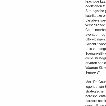
krachtige kaa
edelstenen te
Strategische 
kaartkeuze e
Variabele spe
verschillende
Combineerbaa
avontuur nog 
uitbreidingen.
Geschikt voor
race van ong
Toegankelijk 
diepe strateg
ervaren spele
Waarom Kieze
Tempels?
Met "De Goud
legende van E
strategische 
bordspellenta
eerdere spell
deckbuilding 