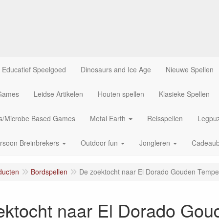
Educatief Speelgoed
Dinosaurs and Ice Age
Nieuwe Spellen
 Games
Leidse Artikelen
Houten spellen
Klasieke Spellen
us/Microbe Based Games
Metal Earth
Reisspellen
Legpuz
rsoon Breinbrekers
Outdoor fun
Jongleren
Cadeau
ducten
Bordspellen
De zoektocht naar El Dorado Gouden Tempe
ektocht naar El Dorado Gou