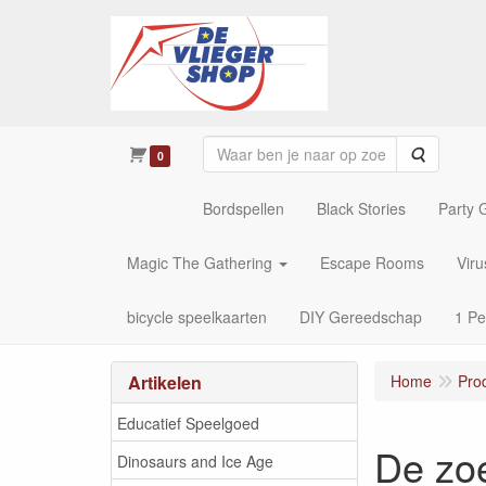
Zoeken
0
Bordspellen
Black Stories
Party
Magic The Gathering
Escape Rooms
Vir
bicycle speelkaarten
DIY Gereedschap
1 Pe
Artikelen
Home
Pro
Educatief Speelgoed
De zo
Dinosaurs and Ice Age