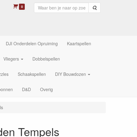
0
Zoeken
DJI Onderdelen Opruiming
Kaartspellen
Vliegers
Dobbelspellen
zles
Schaakspellen
DIY Bouwdozen
bonnen
D&D
Overig
ls
den Tempels