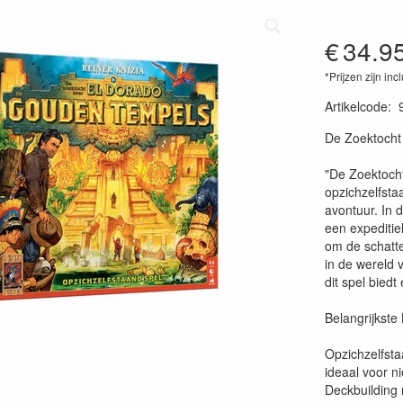
€
34.9
*Prijzen zijn inc
Artikelcode
:
87202894784
De Zoektocht
"De Zoektoch
opzichzelfsta
avontuur. In 
een expeditie
om de schatte
in de wereld 
dit spel bied
Belangrijkst
Opzichzelfsta
ideaal voor ni
Deckbuilding