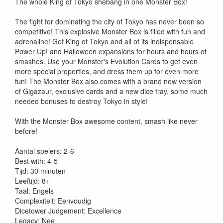
The whole King of Tokyo shebang in one Monster Box!
The fight for dominating the city of Tokyo has never been so
competitive! This explosive Monster Box is filled with fun and
adrenaline! Get King of Tokyo and all of its indispensable
Power Up! and Halloween expansions for hours and hours of
smashes. Use your Monster's Evolution Cards to get even
more special properties, and dress them up for even more
fun! The Monster Box also comes with a brand new version
of Gigazaur, exclusive cards and a new dice tray, some much
needed bonuses to destroy Tokyo in style!
With the Monster Box awesome content, smash like never
before!
Aantal spelers: 2-6
Best with: 4-5
Tijd: 30 minuten
Leeftijd: 8+
Taal: Engels
Complexiteit: Eenvoudig
Dicetower Judgement: Excellence
Legacy: Nee