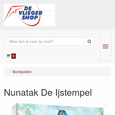
Zoeken
Menu
0
Bordspellen
Nunatak De Ijstempel