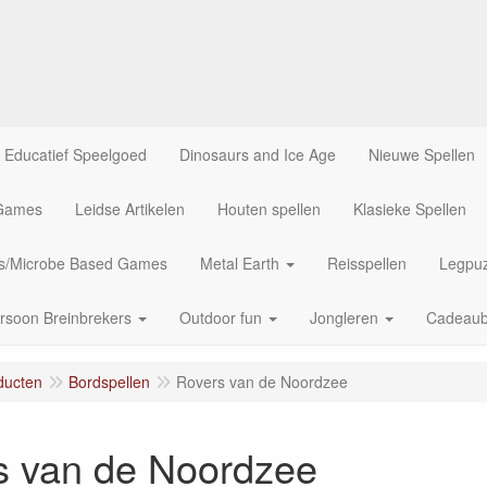
Educatief Speelgoed
Dinosaurs and Ice Age
Nieuwe Spellen
 Games
Leidse Artikelen
Houten spellen
Klasieke Spellen
us/Microbe Based Games
Metal Earth
Reisspellen
Legpuz
rsoon Breinbrekers
Outdoor fun
Jongleren
Cadeau
ducten
Bordspellen
Rovers van de Noordzee
s van de Noordzee