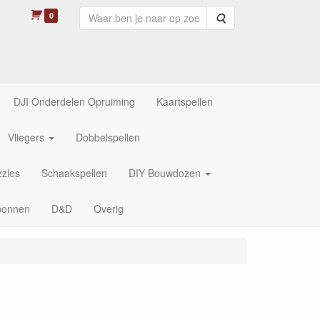
0
Zoeken
DJI Onderdelen Opruiming
Kaartspellen
Vliegers
Dobbelspellen
zles
Schaakspellen
DIY Bouwdozen
bonnen
D&D
Overig