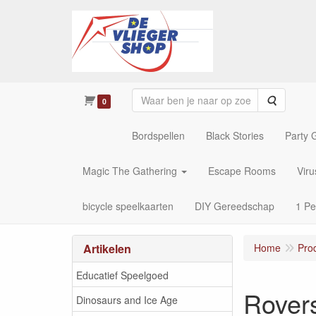
Zoeken
0
Bordspellen
Black Stories
Party
Magic The Gathering
Escape Rooms
Vir
bicycle speelkaarten
DIY Gereedschap
1 Pe
Artikelen
Home
Pro
Educatief Speelgoed
Rover
Dinosaurs and Ice Age