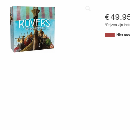
€
49.9
*Prijzen zijn inc
87180263027
Niet me