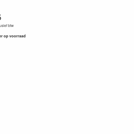
5
lusief btw
64
er op voorraad