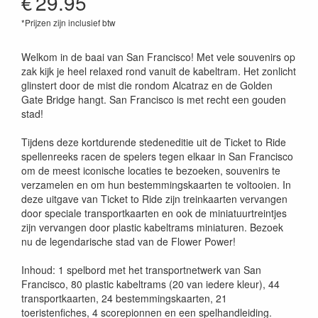
€
29.95
*Prijzen zijn inclusief btw
824968205648
Welkom in de baai van San Francisco! Met vele souvenirs op
zak kijk je heel relaxed rond vanuit de kabeltram. Het zonlicht
glinstert door de mist die rondom Alcatraz en de Golden
Gate Bridge hangt. San Francisco is met recht een gouden
stad!
Tijdens deze kortdurende stedeneditie uit de Ticket to Ride
spellenreeks racen de spelers tegen elkaar in San Francisco
om de meest iconische locaties te bezoeken, souvenirs te
verzamelen en om hun bestemmingskaarten te voltooien. In
deze uitgave van Ticket to Ride zijn treinkaarten vervangen
door speciale transportkaarten en ook de miniatuurtreintjes
zijn vervangen door plastic kabeltrams miniaturen. Bezoek
nu de legendarische stad van de Flower Power!
Inhoud: 1 spelbord met het transportnetwerk van San
Francisco, 80 plastic kabeltrams (20 van iedere kleur), 44
transportkaarten, 24 bestemmingskaarten, 21
toeristenfiches, 4 scorepionnen en een spelhandleiding.