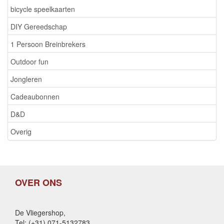
bicycle speelkaarten
DIY Gereedschap
1 Persoon Breinbrekers
Outdoor fun
Jongleren
Cadeaubonnen
D&D
Overig
OVER ONS
De Vliegershop,
Tel: (+31) 071-5132783