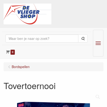
Zoeken
Menu
0
Bordspellen
Tovertoernooi