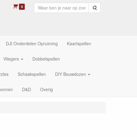
0
Zoeken
DJI Onderdelen Opruiming
Kaartspellen
Vliegers
Dobbelspellen
zles
Schaakspellen
DIY Bouwdozen
bonnen
D&D
Overig