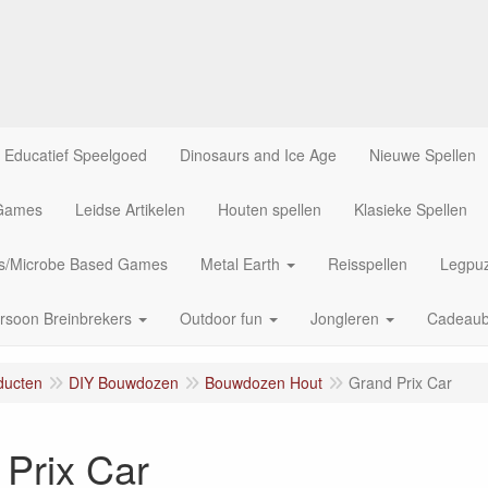
Educatief Speelgoed
Dinosaurs and Ice Age
Nieuwe Spellen
 Games
Leidse Artikelen
Houten spellen
Klasieke Spellen
us/Microbe Based Games
Metal Earth
Reisspellen
Legpuz
rsoon Breinbrekers
Outdoor fun
Jongleren
Cadeau
ducten
DIY Bouwdozen
Bouwdozen Hout
Grand Prix Car
Prix Car