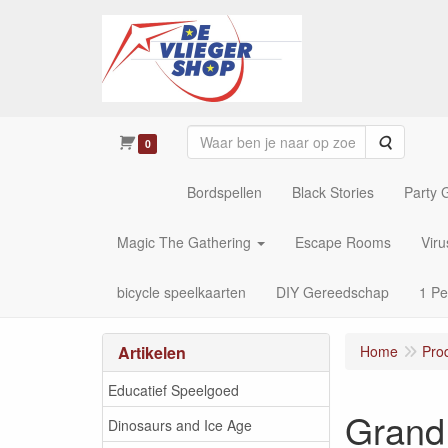
Zoeken
0
Bordspellen
Black Stories
Party
Magic The Gathering
Escape Rooms
Vir
bicycle speelkaarten
DIY Gereedschap
1 Pe
Artikelen
Home
Pro
Educatief Speelgoed
Grand 
Dinosaurs and Ice Age