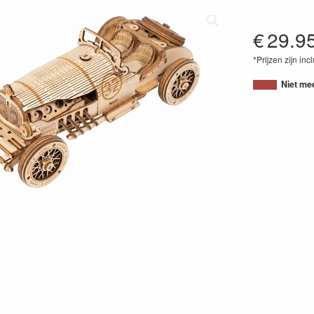
€
29.9
*Prijzen zijn inc
40565340508
Niet me