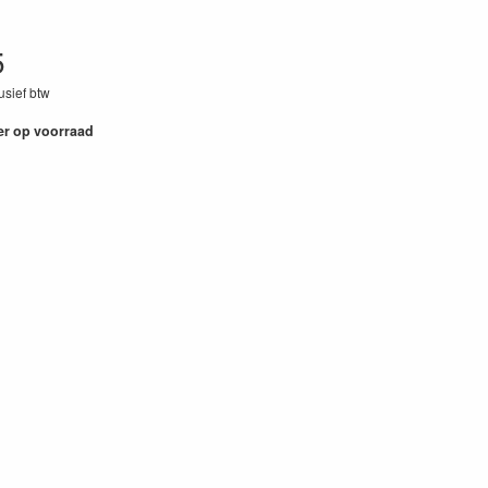
5
lusief btw
02
er op voorraad