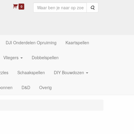
0
Zoeken
DJI Onderdelen Opruiming
Kaartspellen
Vliegers
Dobbelspellen
zles
Schaakspellen
DIY Bouwdozen
bonnen
D&D
Overig