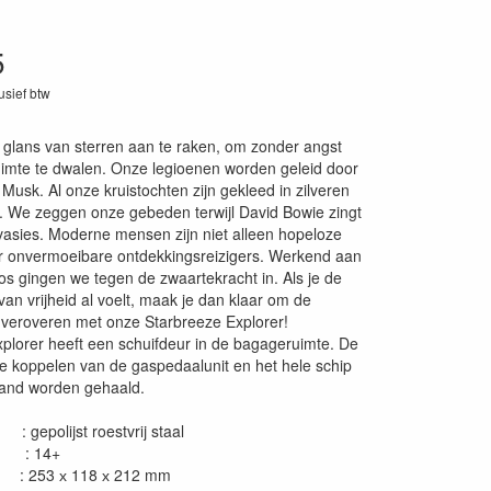
5
lusief btw
5
glans van sterren aan te raken, om zonder angst
ruimte te dwalen. Onze legioenen worden geleid door
Musk. Al onze kruistochten zijn gekleed in zilveren
 We zeggen onze gebeden terwijl David Bowie zingt
vasies. Moderne mensen zijn niet alleen hopeloze
 onvermoeibare ontdekkingsreizigers. Werkend aan
 gingen we tegen de zwaartekracht in. Als je de
an vrijheid al voelt, maak je dan klaar om de
e veroveren met onze Starbreeze Explorer!
plorer heeft een schuifdeur in de bagageruimte. De
s te koppelen van de gaspedaalunit en het hele schip
tand worden gehaald.
gepolijst roestvrij staal
 : 14+
: 253 х 118 х 212 mm