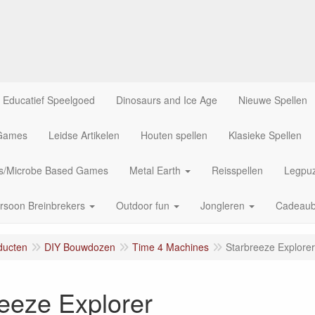
Educatief Speelgoed
Dinosaurs and Ice Age
Nieuwe Spellen
 Games
Leidse Artikelen
Houten spellen
Klasieke Spellen
us/Microbe Based Games
Metal Earth
Reisspellen
Legpuz
rsoon Breinbrekers
Outdoor fun
Jongleren
Cadeau
ducten
DIY Bouwdozen
Time 4 Machines
Starbreeze Explorer
eeze Explorer