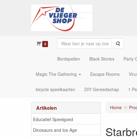
Zoeken
0
Bordspellen
Black Stories
Party
Magic The Gathering
Escape Rooms
Vir
bicycle speelkaarten
DIY Gereedschap
1 Pe
Artikelen
Home
Pro
Educatief Speelgoed
Starbr
Dinosaurs and Ice Age