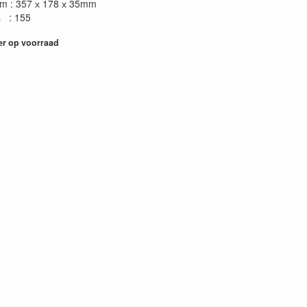
m : 357 х 178 х 35mm
s : 155
er op voorraad