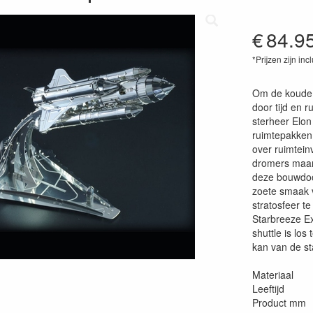
€
84.9
*Prijzen zijn inc
85000932424
Om de koude 
door tijd en 
sterheer Elon 
ruimtepakken.
over ruimtein
dromers maar
deze bouwdoos
zoete smaak v
stratosfeer t
Starbreeze Ex
shuttle is lo
kan van de s
Materiaal : 
Leeftijd
Product mm 