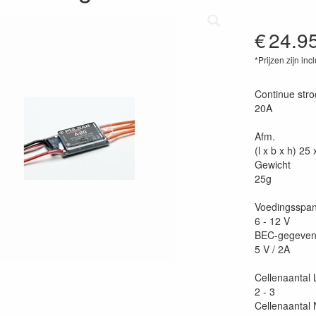
€
24.9
*Prijzen zijn inc
40565340022
Continue str
20A
Afm.
(l x b x h) 25
Gewicht
25g
Voedingsspan
6 - 12 V
BEC-gegeven
5 V / 2A
Cellenaantal L
2 - 3
Cellenaantal