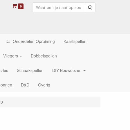
0
Zoeken
DJI Onderdelen Opruiming
Kaartspellen
Vliegers
Dobbelspellen
zles
Schaakspellen
DIY Bouwdozen
bonnen
D&D
Overig
20