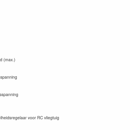
d (max.)
sspanning
sspanning
lheidsregelaar voor RC vliegtuig