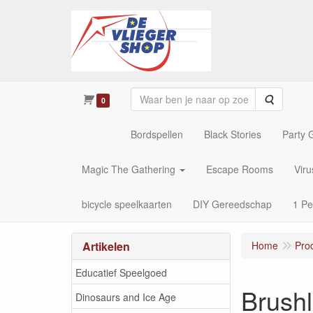
Zoeken
0
Bordspellen
Black Stories
Party
Magic The Gathering
Escape Rooms
Vir
bicycle speelkaarten
DIY Gereedschap
1 Pe
Artikelen
Home
Pro
Educatief Speelgoed
Brush
Dinosaurs and Ice Age