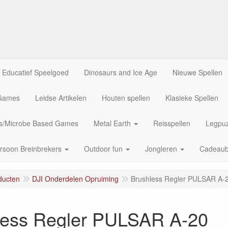
Educatief Speelgoed
Dinosaurs and Ice Age
Nieuwe Spellen
 Games
Leidse Artikelen
Houten spellen
Klasieke Spellen
us/Microbe Based Games
Metal Earth
Reisspellen
Legpuz
rsoon Breinbrekers
Outdoor fun
Jongleren
Cadeau
ducten
DJI Onderdelen Opruiming
Brushless Regler PULSAR A-
less Regler PULSAR A-20