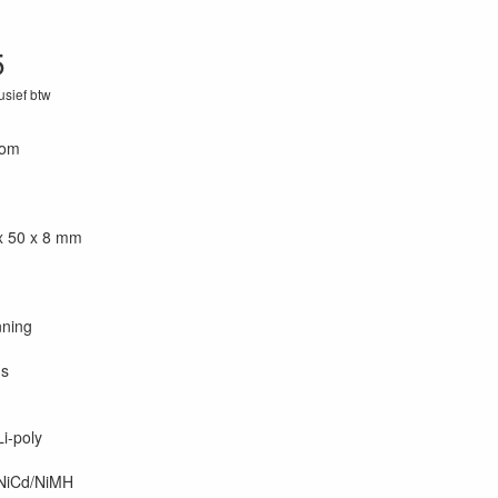
5
lusief btw
76
oom
 x 50 x 8 mm
ning
s
i-poly
 NiCd/NiMH