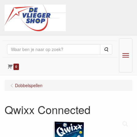
Zoeken
Menu
0
Dobbelspellen
Qwixx Connected