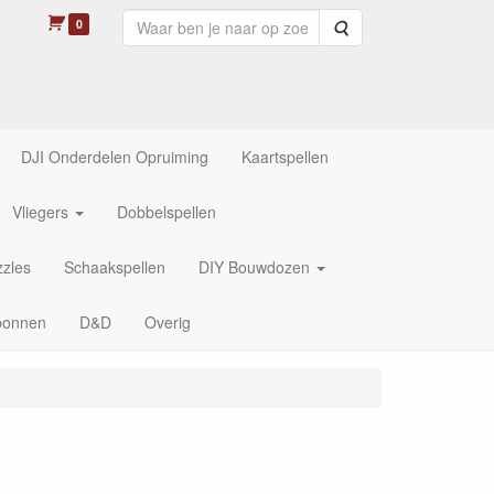
0
Zoeken
DJI Onderdelen Opruiming
Kaartspellen
Vliegers
Dobbelspellen
zles
Schaakspellen
DIY Bouwdozen
bonnen
D&D
Overig