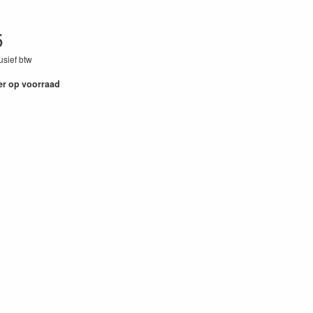
5
lusief btw
er op voorraad