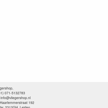
egershop,
+31) 071-5132783
 info@vliegershop.nl
 Haarlemmerstraat 192
de: 2312GH, Leiden