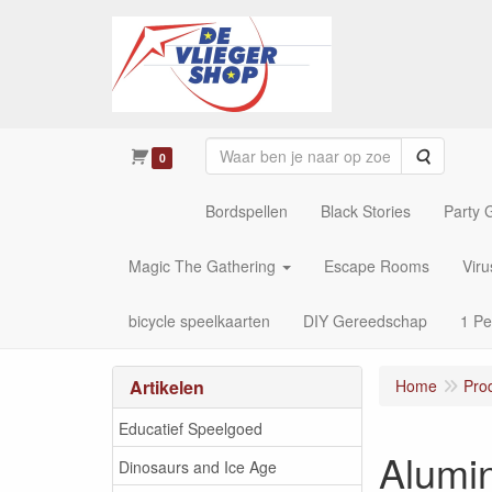
Zoeken
0
Bordspellen
Black Stories
Party
Magic The Gathering
Escape Rooms
Vir
bicycle speelkaarten
DIY Gereedschap
1 Pe
Artikelen
Home
Pro
Educatief Speelgoed
Alumi
Dinosaurs and Ice Age