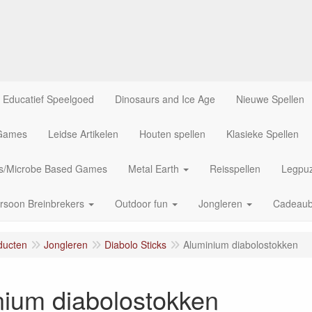
Educatief Speelgoed
Dinosaurs and Ice Age
Nieuwe Spellen
 Games
Leidse Artikelen
Houten spellen
Klasieke Spellen
us/Microbe Based Games
Metal Earth
Reisspellen
Legpuz
rsoon Breinbrekers
Outdoor fun
Jongleren
Cadeau
ducten
Jongleren
Diabolo Sticks
Aluminium diabolostokken
nium diabolostokken