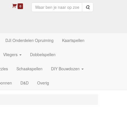
0
Zoeken
DJI Onderdelen Opruiming
Kaartspellen
Vliegers
Dobbelspellen
zles
Schaakspellen
DIY Bouwdozen
bonnen
D&D
Overig