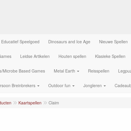
Educatief Speelgoed
Dinosaurs and Ice Age
Nieuwe Spellen
 Games
Leidse Artikelen
Houten spellen
Klasieke Spellen
us/Microbe Based Games
Metal Earth
Reisspellen
Legpuz
rsoon Breinbrekers
Outdoor fun
Jongleren
Cadeau
ducten
Kaartspellen
Claim