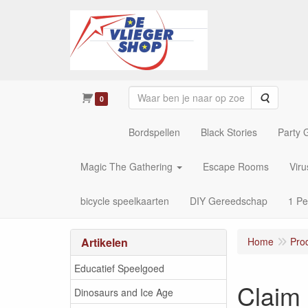
Zoeken
0
Bordspellen
Black Stories
Party
Magic The Gathering
Escape Rooms
Vir
bicycle speelkaarten
DIY Gereedschap
1 Pe
Artikelen
Home
Pro
Educatief Speelgoed
Claim
Dinosaurs and Ice Age