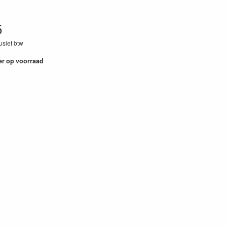
5
lusief btw
60
er op voorraad