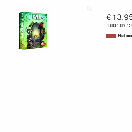
€
13.9
*Prijzen zijn inc
87180263021
Niet me