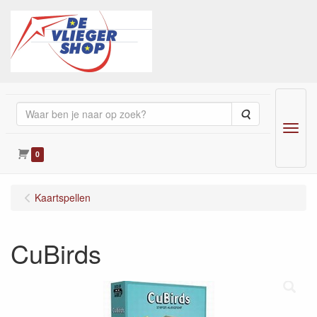
Zoeken
Menu
0
Kaartspellen
CuBirds