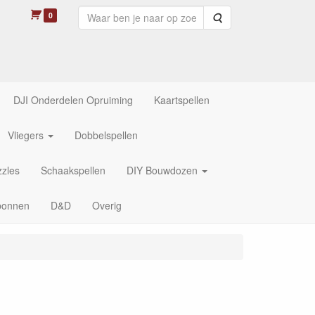
0
Zoeken
DJI Onderdelen Opruiming
Kaartspellen
Vliegers
Dobbelspellen
zles
Schaakspellen
DIY Bouwdozen
bonnen
D&D
Overig