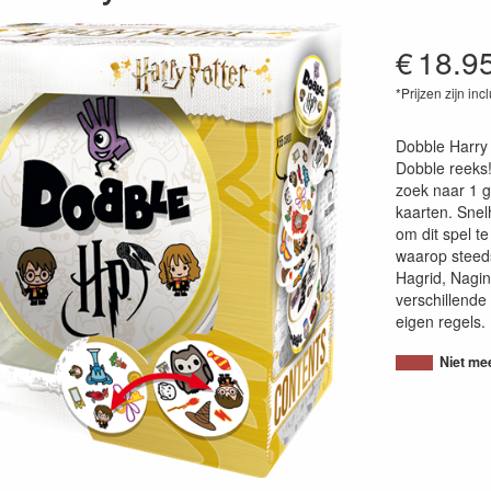
€
18.9
*Prijzen zijn inc
35583800674
Dobble Harry 
Dobble reeks! 
zoek naar 1 g
kaarten. Snel
om dit spel t
waarop steed
Hagrid, Nagini
verschillende 
eigen regels.
Niet me