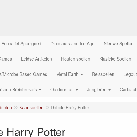
Educatief Speelgoed
Dinosaurs and Ice Age
Nieuwe Spellen
 Games
Leidse Artikelen
Houten spellen
Klasieke Spellen
us/Microbe Based Games
Metal Earth
Reisspellen
Legpuz
rsoon Breinbrekers
Outdoor fun
Jongleren
Cadeau
ducten
Kaartspellen
Dobble Harry Potter
 Harry Potter