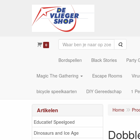
Zoeken
0
Bordspellen
Black Stories
Party
Magic The Gathering
Escape Rooms
Vir
bicycle speelkaarten
DIY Gereedschap
1 Pe
Artikelen
Home
Pro
Educatief Speelgoed
Dobble
Dinosaurs and Ice Age