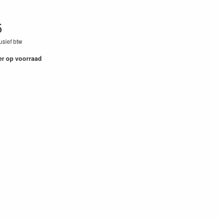
5
lusief btw
7
er op voorraad