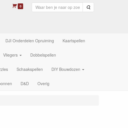
0
Zoeken
DJI Onderdelen Opruiming
Kaartspellen
Vliegers
Dobbelspellen
zles
Schaakspellen
DIY Bouwdozen
bonnen
D&D
Overig