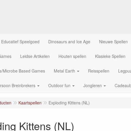
Educatief Speelgoed
Dinosaurs and Ice Age
Nieuwe Spellen
 Games
Leidse Artikelen
Houten spellen
Klasieke Spellen
us/Microbe Based Games
Metal Earth
Reisspellen
Legpuz
rsoon Breinbrekers
Outdoor fun
Jongleren
Cadeau
ducten
Kaartspellen
Exploding Kittens (NL)
ing Kittens (NL)