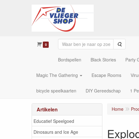
Zoeken
0
Bordspellen
Black Stories
Party
Magic The Gathering
Escape Rooms
Vir
bicycle speelkaarten
DIY Gereedschap
1 Pe
Artikelen
Home
Pro
Educatief Speelgoed
Explod
Dinosaurs and Ice Age