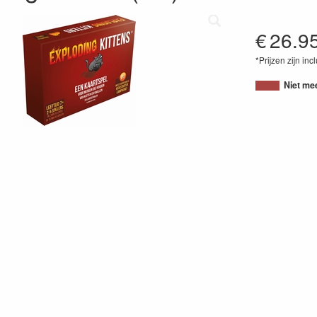
€
26.9
*Prijzen zijn inc
81008304038
Niet me