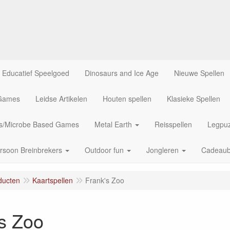
Educatief Speelgoed
Dinosaurs and Ice Age
Nieuwe Spellen
 Games
Leidse Artikelen
Houten spellen
Klasieke Spellen
us/Microbe Based Games
Metal Earth
Reisspellen
Legpuz
rsoon Breinbrekers
Outdoor fun
Jongleren
Cadeau
ducten
Kaartspellen
Frank's Zoo
s Zoo