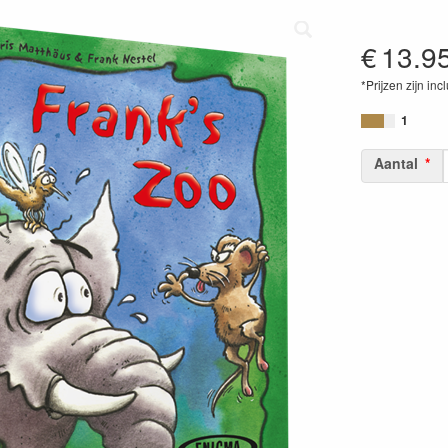
€
13.9
*Prijzen zijn inc
87173712400
1
Aantal