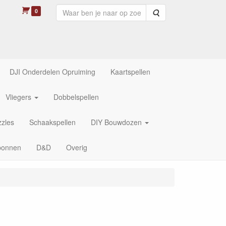
0
Zoeken
DJI Onderdelen Opruiming
Kaartspellen
Vliegers
Dobbelspellen
zles
Schaakspellen
DIY Bouwdozen
bonnen
D&D
Overig