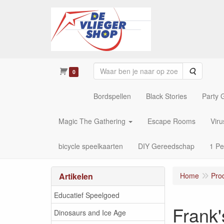
Zoeken
0
Bordspellen
Black Stories
Party
Magic The Gathering
Escape Rooms
Vir
bicycle speelkaarten
DIY Gereedschap
1 Pe
Artikelen
Home
Pro
Educatief Speelgoed
Frank'
Dinosaurs and Ice Age