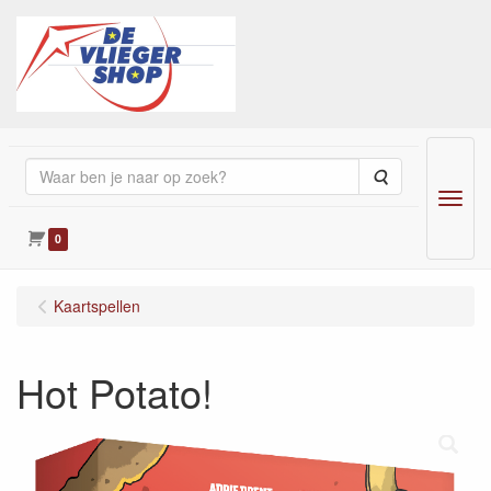
Zoeken
Menu
0
Kaartspellen
Hot Potato!