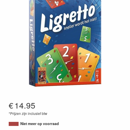
€
14.95
*Prijzen zijn inclusief btw
4001504011079
Niet meer op voorraad