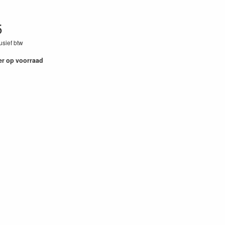
5
lusief btw
87
er op voorraad