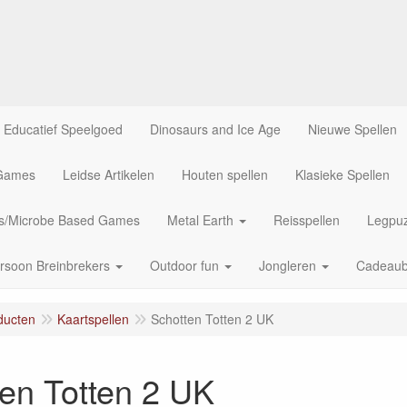
Educatief Speelgoed
Dinosaurs and Ice Age
Nieuwe Spellen
 Games
Leidse Artikelen
Houten spellen
Klasieke Spellen
us/Microbe Based Games
Metal Earth
Reisspellen
Legpuz
rsoon Breinbrekers
Outdoor fun
Jongleren
Cadeau
ducten
Kaartspellen
Schotten Totten 2 UK
en Totten 2 UK