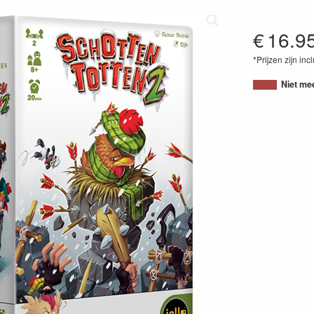
€
16.9
*Prijzen zijn inc
37601755175
Niet me