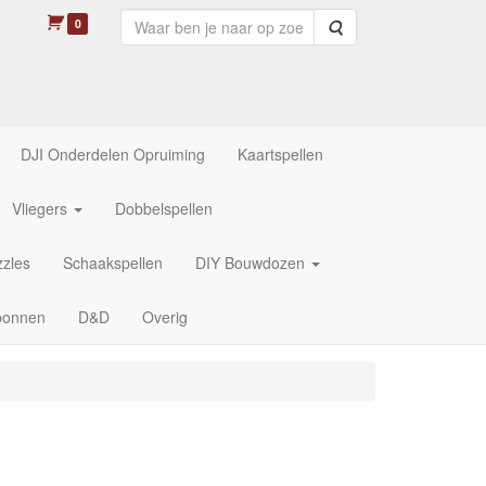
0
Zoeken
DJI Onderdelen Opruiming
Kaartspellen
Vliegers
Dobbelspellen
zles
Schaakspellen
DIY Bouwdozen
bonnen
D&D
Overig