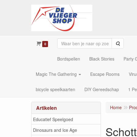
Zoeken
0
Bordspellen
Black Stories
Party
Magic The Gathering
Escape Rooms
Vir
bicycle speelkaarten
DIY Gereedschap
1 Pe
Artikelen
Home
Pro
Educatief Speelgoed
Schott
Dinosaurs and Ice Age