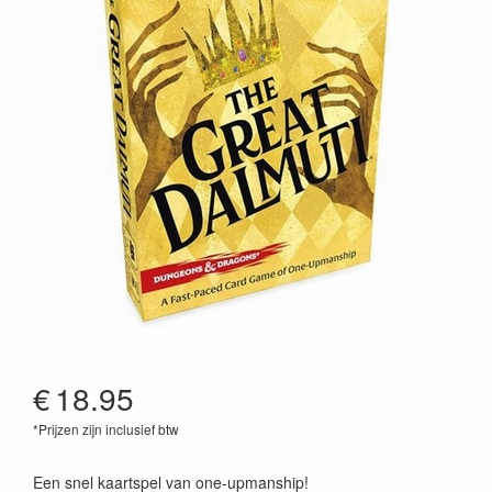
€
18.95
*Prijzen zijn inclusief btw
195166101514
Een snel kaartspel van one-upmanship!