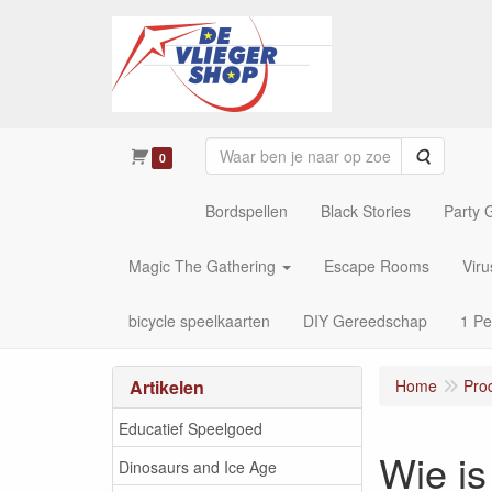
Zoeken
0
Bordspellen
Black Stories
Party
Magic The Gathering
Escape Rooms
Vir
bicycle speelkaarten
DIY Gereedschap
1 Pe
Artikelen
Home
Pro
Educatief Speelgoed
Wie is
Dinosaurs and Ice Age