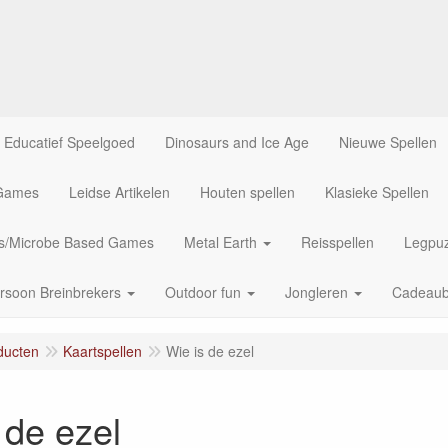
Educatief Speelgoed
Dinosaurs and Ice Age
Nieuwe Spellen
 Games
Leidse Artikelen
Houten spellen
Klasieke Spellen
us/Microbe Based Games
Metal Earth
Reisspellen
Legpuz
rsoon Breinbrekers
Outdoor fun
Jongleren
Cadeau
ducten
Kaartspellen
Wie is de ezel
 de ezel