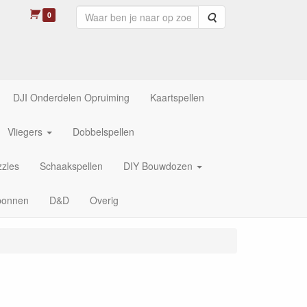
0
Zoeken
DJI Onderdelen Opruiming
Kaartspellen
Vliegers
Dobbelspellen
zles
Schaakspellen
DIY Bouwdozen
bonnen
D&D
Overig