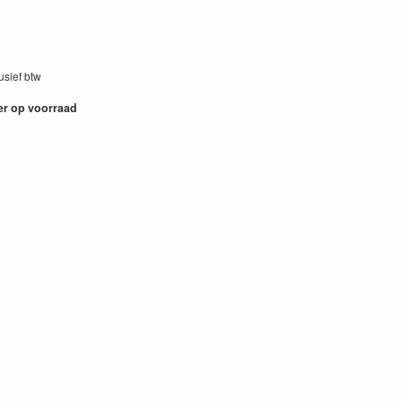
lusief btw
18
er op voorraad