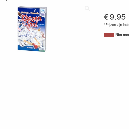
€
9.95
*Prijzen zijn inc
87120512209
Niet me