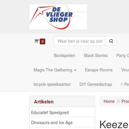
Zoeken
0
Bordspellen
Black Stories
Party
Magic The Gathering
Escape Rooms
Vir
bicycle speelkaarten
DIY Gereedschap
1 Pe
Artikelen
Home
Pro
Educatief Speelgoed
Keezen
Dinosaurs and Ice Age