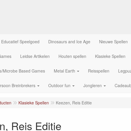
Educatief Speelgoed
Dinosaurs and Ice Age
Nieuwe Spellen
 Games
Leidse Artikelen
Houten spellen
Klasieke Spellen
us/Microbe Based Games
Metal Earth
Reisspellen
Legpuz
rsoon Breinbrekers
Outdoor fun
Jongleren
Cadeau
ducten
Klasieke Spellen
Keezen, Reis Editie
, Reis Editie