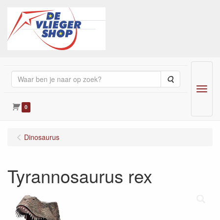
Zoeken
Menu
0
Dinosaurus
Tyrannosaurus rex