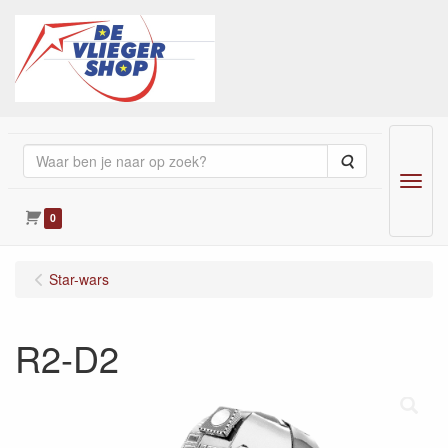
Zoeken
Menu
0
Star-wars
R2-D2