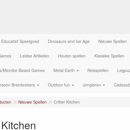
Educatief Speelgoed
Dinosaurs and Ice Age
Nieuwe Spellen
 Games
Leidse Artikelen
Houten spellen
Klasieke Spellen
us/Microbe Based Games
Metal Earth
Reisspellen
Legpuz
rsoon Breinbrekers
Outdoor fun
Jongleren
Cadeau
ducten
Nieuwe Spellen
Critter Kitchen
r Kitchen