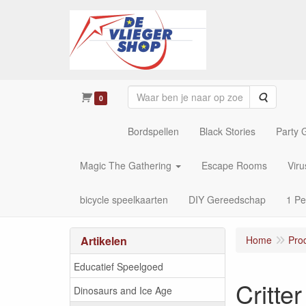
Zoeken
0
Bordspellen
Black Stories
Party
Magic The Gathering
Escape Rooms
Vir
bicycle speelkaarten
DIY Gereedschap
1 Pe
Artikelen
Home
Pro
Educatief Speelgoed
Critte
Dinosaurs and Ice Age