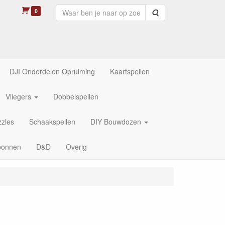
0
Zoeken
DJI Onderdelen Opruiming
Kaartspellen
Vliegers
Dobbelspellen
zles
Schaakspellen
DIY Bouwdozen
bonnen
D&D
Overig