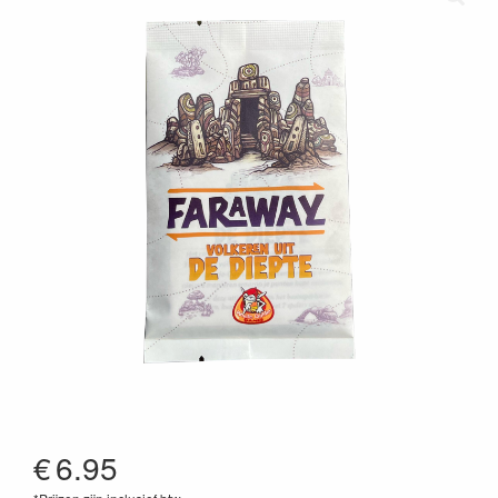
€
6.95