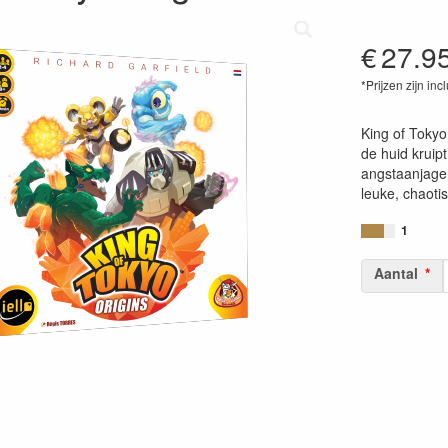
€
27.9
*Prijzen zijn inc
87180263070
King of Tokyo 
de huid kruip
angstaanjagen
leuke, chaoti
1
Aantal