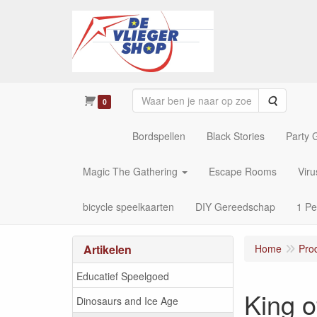
Zoeken
0
Bordspellen
Black Stories
Party
Magic The Gathering
Escape Rooms
Vir
bicycle speelkaarten
DIY Gereedschap
1 Pe
Artikelen
Home
Pro
Educatief Speelgoed
King o
Dinosaurs and Ice Age