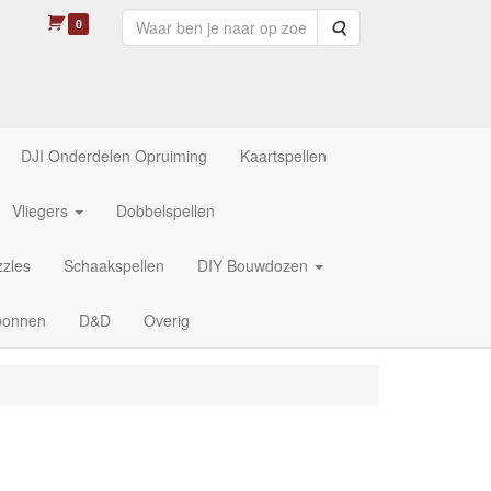
0
Zoeken
DJI Onderdelen Opruiming
Kaartspellen
Vliegers
Dobbelspellen
zles
Schaakspellen
DIY Bouwdozen
bonnen
D&D
Overig