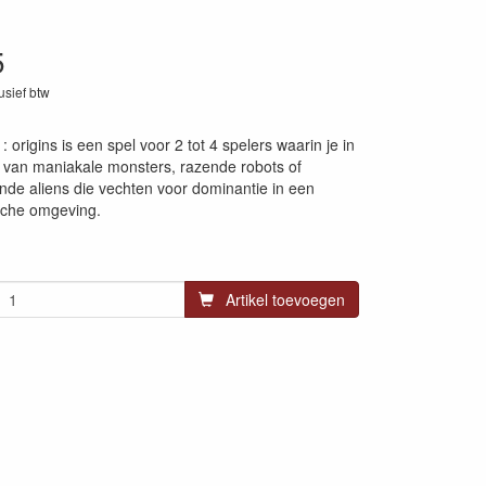
5
lusief btw
66
: origins is een spel voor 2 tot 4 spelers waarin je in
t van maniakale monsters, razende robots of
de aliens die vechten voor dominantie in een
sche omgeving.
Artikel toevoegen