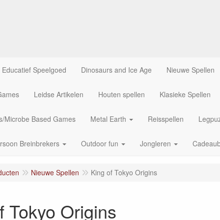
Educatief Speelgoed
Dinosaurs and Ice Age
Nieuwe Spellen
 Games
Leidse Artikelen
Houten spellen
Klasieke Spellen
us/Microbe Based Games
Metal Earth
Reisspellen
Legpuz
rsoon Breinbrekers
Outdoor fun
Jongleren
Cadeau
ducten
Nieuwe Spellen
King of Tokyo Origins
f Tokyo Origins