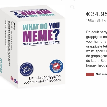
€
34.9
*Prijzen zijn inc
37600467898
De adult part
grappigste me
voor humor en
grappigste te
welke speler 
de grappigste
de kaart. Spe
honger hebt e
Niet me