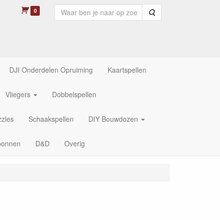
0
Zoeken
DJI Onderdelen Opruiming
Kaartspellen
Vliegers
Dobbelspellen
zles
Schaakspellen
DIY Bouwdozen
bonnen
D&D
Overig