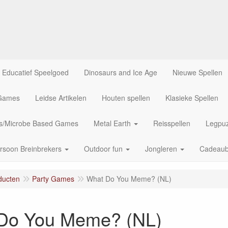
Educatief Speelgoed
Dinosaurs and Ice Age
Nieuwe Spellen
 Games
Leidse Artikelen
Houten spellen
Klasieke Spellen
us/Microbe Based Games
Metal Earth
Reisspellen
Legpuz
rsoon Breinbrekers
Outdoor fun
Jongleren
Cadeau
ducten
Party Games
What Do You Meme? (NL)
Do You Meme? (NL)