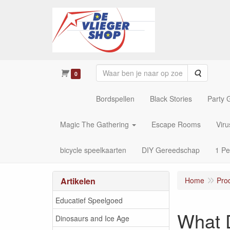
Zoeken
0
Bordspellen
Black Stories
Party
Magic The Gathering
Escape Rooms
Vir
bicycle speelkaarten
DIY Gereedschap
1 Pe
Artikelen
Home
Pro
Educatief Speelgoed
What 
Dinosaurs and Ice Age