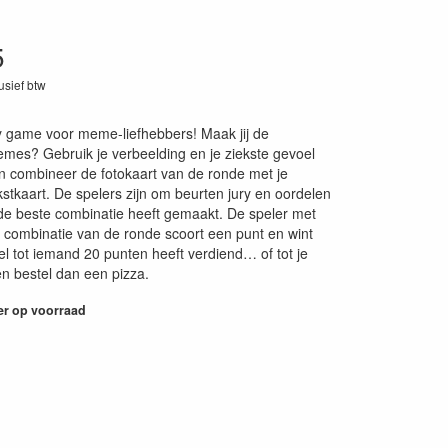
5
lusief btw
60
y game voor meme-liefhebbers! Maak jij de
mes? Gebruik je verbeelding en je ziekste gevoel
 combineer de fotokaart van de ronde met je
kstkaart. De spelers zijn om beurten jury en oordelen
de beste combinatie heeft gemaakt. De speler met
 combinatie van de ronde scoort een punt en wint
el tot iemand 20 punten heeft verdiend… of tot je
n bestel dan een pizza.
er op voorraad