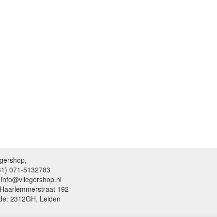
egershop,
+31) 071-5132783
 info@vliegershop.nl
 Haarlemmerstraat 192
de: 2312GH, Leiden