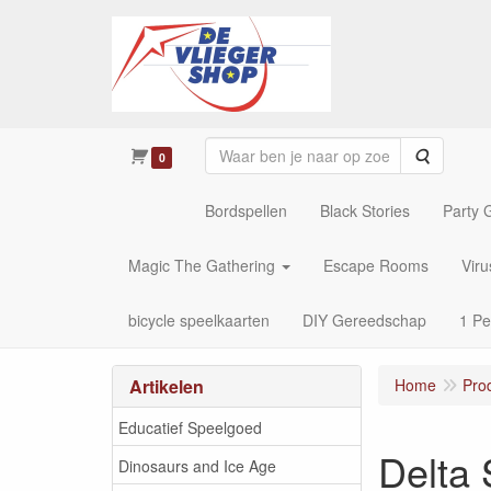
Zoeken
0
Bordspellen
Black Stories
Party
Magic The Gathering
Escape Rooms
Vir
bicycle speelkaarten
DIY Gereedschap
1 Pe
Artikelen
Home
Pro
Educatief Speelgoed
Delta
Dinosaurs and Ice Age