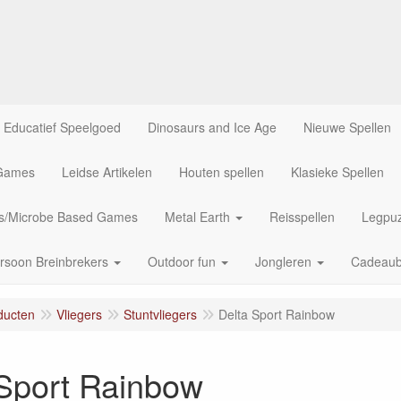
Educatief Speelgoed
Dinosaurs and Ice Age
Nieuwe Spellen
 Games
Leidse Artikelen
Houten spellen
Klasieke Spellen
us/Microbe Based Games
Metal Earth
Reisspellen
Legpuz
rsoon Breinbrekers
Outdoor fun
Jongleren
Cadeau
ducten
Vliegers
Stuntvliegers
Delta Sport Rainbow
 Sport Rainbow