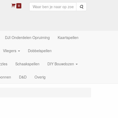
0
Zoeken
DJI Onderdelen Opruiming
Kaartspellen
Vliegers
Dobbelspellen
zles
Schaakspellen
DIY Bouwdozen
bonnen
D&D
Overig