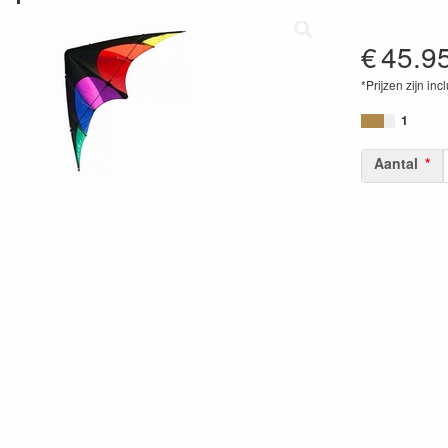
€
45.9
*Prijzen zijn inc
40416421451
1
Aantal