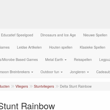
Educatief Speelgoed
Dinosaurs and Ice Age
Nieuwe Spellen
 Games
Leidse Artikelen
Houten spellen
Klasieke Spellen
us/Microbe Based Games
Metal Earth
Reisspellen
Legpuz
rsoon Breinbrekers
Outdoor fun
Jongleren
Cadeau
ducten
Vliegers
Stuntvliegers
Delta Stunt Rainbow
 Stunt Rainbow