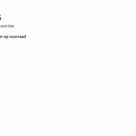
5
lusief btw
90
er op voorraad