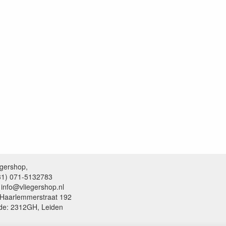
egershop,
+31) 071-5132783
 info@vliegershop.nl
 Haarlemmerstraat 192
de: 2312GH, Leiden