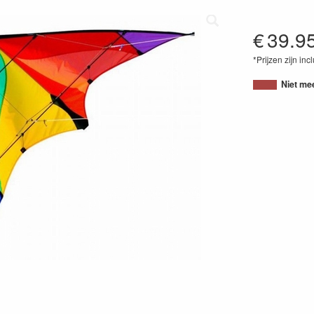
€
39.9
*Prijzen zijn inc
40416421450
Niet me