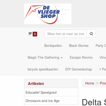
Zoeken
0
Bordspellen
Black Stories
Party
Magic The Gathering
Escape Rooms
Vir
bicycle speelkaarten
DIY Gereedschap
1 Pe
Artikelen
Home
Pro
Educatief Speelgoed
Delta
Dinosaurs and Ice Age