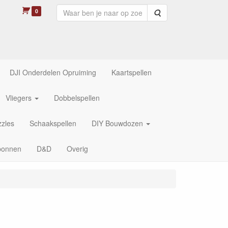
0
Zoeken
DJI Onderdelen Opruiming
Kaartspellen
Vliegers
Dobbelspellen
zles
Schaakspellen
DIY Bouwdozen
bonnen
D&D
Overig