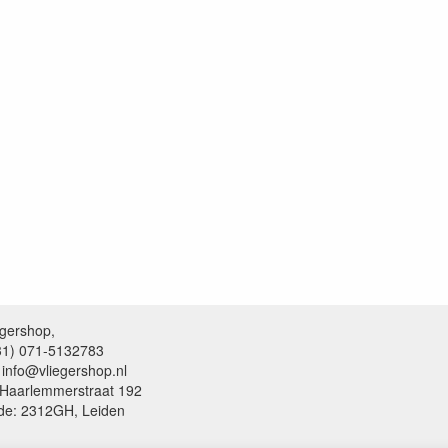
egershop,
+31) 071-5132783
 info@vliegershop.nl
 Haarlemmerstraat 192
de: 2312GH, Leiden