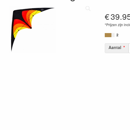
€
39.9
*Prijzen zijn inc
40416421550
2
Aantal