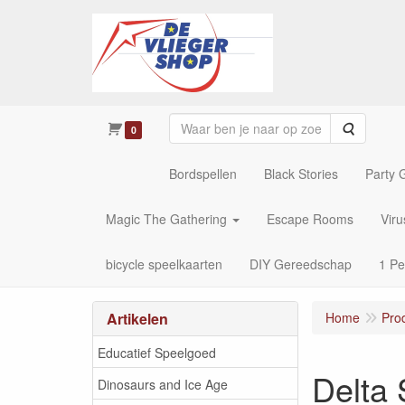
Zoeken
0
Bordspellen
Black Stories
Party
Magic The Gathering
Escape Rooms
Vir
bicycle speelkaarten
DIY Gereedschap
1 Pe
Artikelen
Home
Pro
Educatief Speelgoed
Delta
Dinosaurs and Ice Age