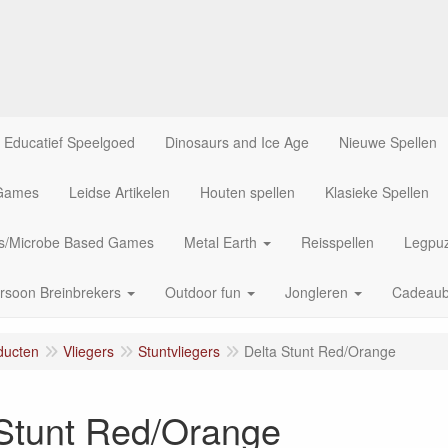
Educatief Speelgoed
Dinosaurs and Ice Age
Nieuwe Spellen
 Games
Leidse Artikelen
Houten spellen
Klasieke Spellen
us/Microbe Based Games
Metal Earth
Reisspellen
Legpuz
rsoon Breinbrekers
Outdoor fun
Jongleren
Cadeau
ducten
Vliegers
Stuntvliegers
Delta Stunt Red/Orange
 Stunt Red/Orange