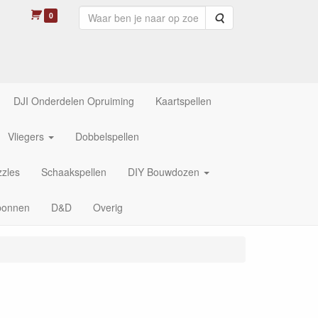
0
Zoeken
DJI Onderdelen Opruiming
Kaartspellen
Vliegers
Dobbelspellen
zles
Schaakspellen
DIY Bouwdozen
bonnen
D&D
Overig