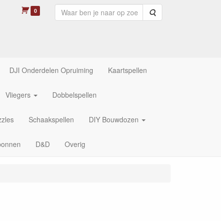
0
Zoeken
DJI Onderdelen Opruiming
Kaartspellen
Vliegers
Dobbelspellen
zles
Schaakspellen
DIY Bouwdozen
bonnen
D&D
Overig