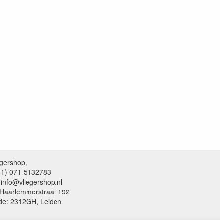
egershop,
+31) 071-5132783
 info@vliegershop.nl
 Haarlemmerstraat 192
de: 2312GH, Leiden