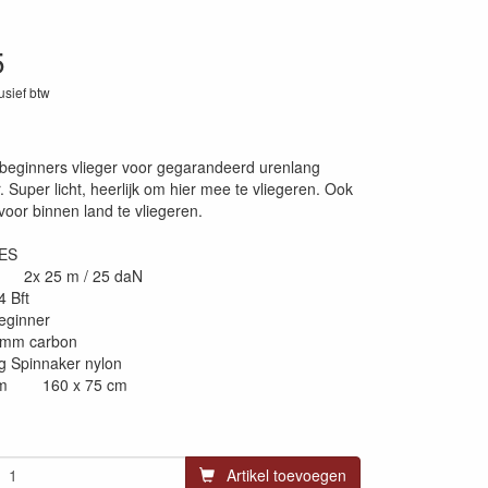
5
lusief btw
05
 beginners vlieger voor gegarandeerd urenlang
r. Super licht, heerlijk om hier mee te vliegeren. Ook
voor binnen land te vliegeren.
ES
n 2x 25 m / 25 daN
 Bft
ginner
m carbon
Spinnaker nylon
 cm 160 x 75 cm
Artikel toevoegen