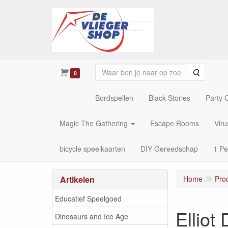
Zoeken
0
Bordspellen
Black Stories
Party
Magic The Gathering
Escape Rooms
Vir
bicycle speelkaarten
DIY Gereedschap
1 Pe
Artikelen
Home
Pro
Educatief Speelgoed
Elliot
Dinosaurs and Ice Age