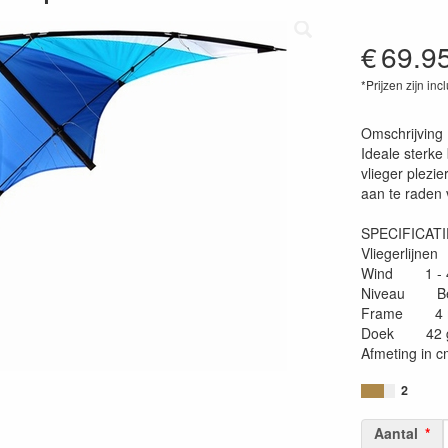
€
69.9
*Prijzen zijn inc
40416421063
Omschrijving
Ideale sterke
vlieger plezie
aan te raden 
SPECIFICATI
Vliegerlijne
Wind 1 - 4
Niveau Be
Frame 4 m
Doek 42 g 
Afmeting in
2
Aantal