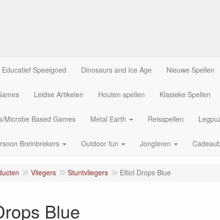
Educatief Speelgoed
Dinosaurs and Ice Age
Nieuwe Spellen
 Games
Leidse Artikelen
Houten spellen
Klasieke Spellen
us/Microbe Based Games
Metal Earth
Reisspellen
Legpuz
rsoon Breinbrekers
Outdoor fun
Jongleren
Cadeau
ducten
Vliegers
Stuntvliegers
Elliot Drops Blue
 Drops Blue